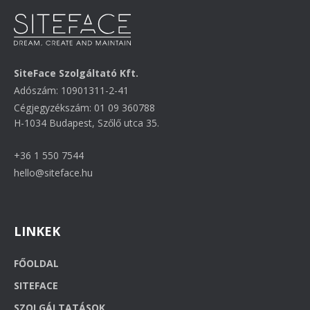
SiteFace Szolgáltató Kft.
Adószám: 10901311-2-41
Cégjegyzékszám: 01 09 360788
H-1034 Budapest, Szőlő utca 35.
+36 1 550 7544
hello@siteface.hu
LINKEK
FŐOLDAL
SITEFACE
SZOLGÁLTATÁSOK